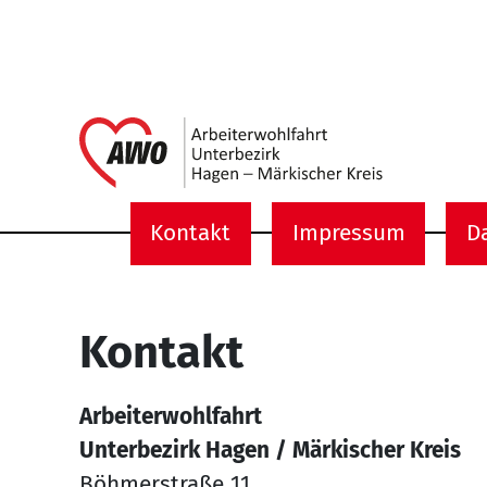
Link zu 
Kontakt
Impressum
D
Service Informati
Kontakt
Arbeiterwohlfahrt
Unterbezirk Hagen / Märkischer Kreis
Böhmerstraße 11