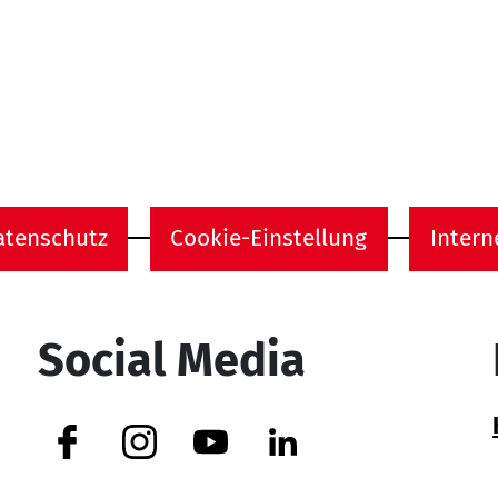
Home
atenschutz
Cookie-Einstellung
Intern
onen
Social Media
Facebook
Instagram
YouTube
Linkedin