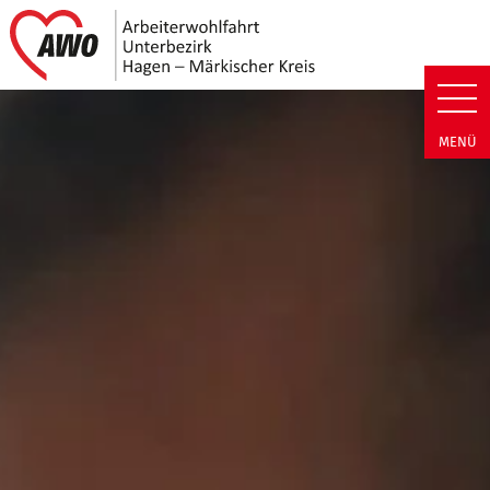
Link zu Home
AWO Unterbezirk Hagen - Märki
MENÜ