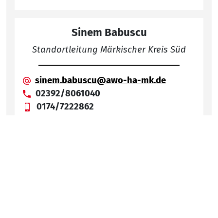
Sinem Babuscu
Standortleitung Märkischer Kreis Süd
sinem.babuscu@awo-ha-mk.de
02392/8061040
0174/7222862
Schulstr.2
58791 Werdohl
Nach
Miriam Remmert