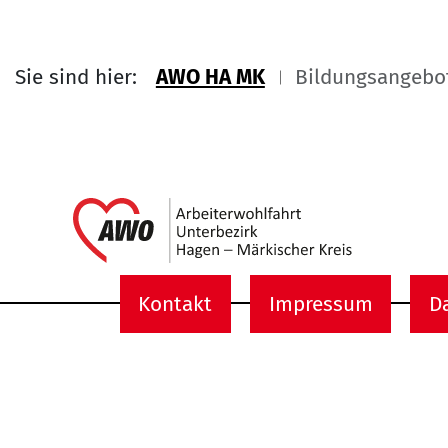
Sie sind hier:
AWO HA MK
Bildungsangebo
Link zu 
Kontakt
Impressum
D
Service Informati
Kontakt