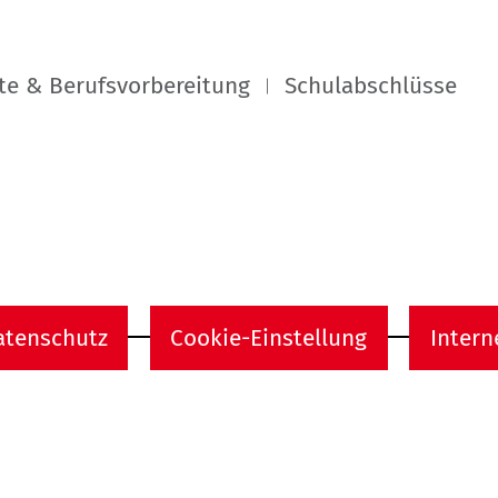
te & Berufsvorbereitung
Schulabschlüsse
Home
atenschutz
Cookie-Einstellung
Intern
onen
Social Media