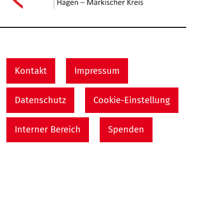
Service Informationen
Kontakt
Impressum
Datenschutz
Cookie-Einstellung
Interner Bereich
Spenden
Kontakt
Nach
Arbeiterwohlfahrt
Unterbezirk Hagen / Märkischer Kreis