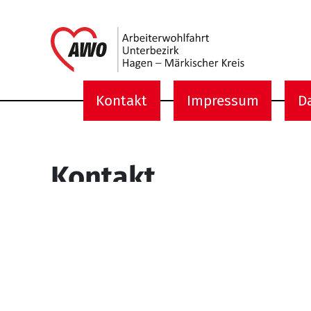
Link zu 
Kontakt
Impressum
D
Service Informati
Kontakt
Arbeiterwohlfahrt
Unterbezirk Hagen / Märkischer Kreis
Böhmerstraße 11
58095 Hagen