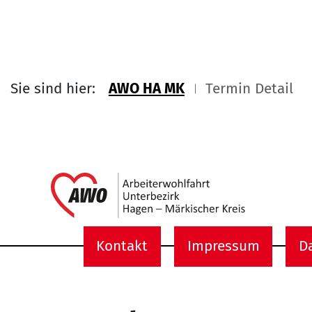
Sie sind hier:
AWO HA MK
Termin Detail
Link zu 
Kontakt
Impressum
D
Service Informati