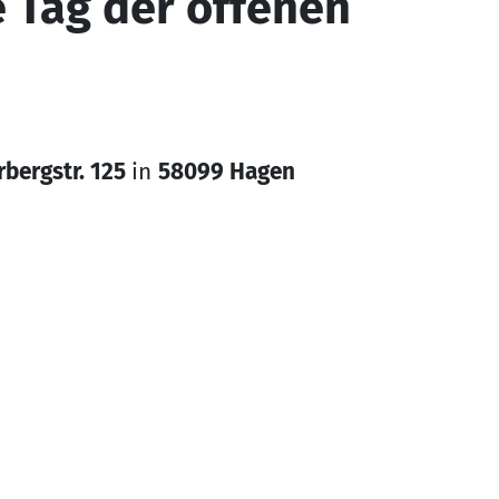
 Tag der offenen
bergstr. 125
in
58099 Hagen