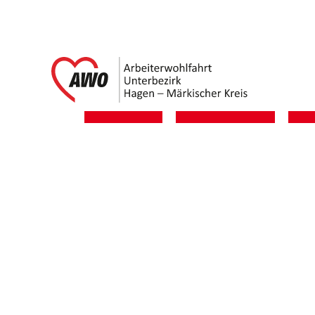
Link zu 
Kontakt
Impressum
D
Service Informati
Kontakt
Arbeiterwohlfahrt
Unterbezirk Hagen / Märkischer Kreis
Böhmerstraße 11