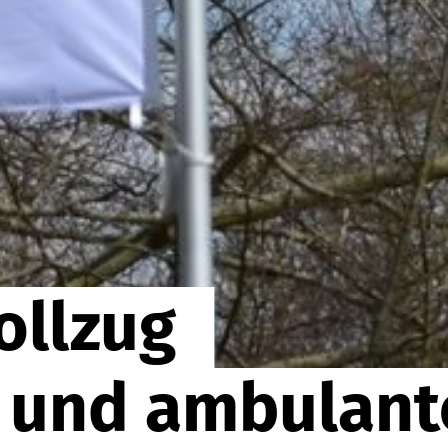
ollzug
e und ambulant