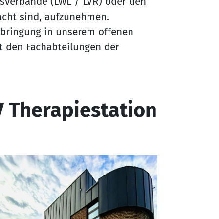
tsverbände (LWL / LVR) oder den
racht sind, aufzunehmen.
rbringung in unserem offenen
 den Fachabteilungen der
V Therapiestation