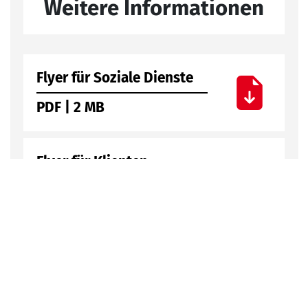
Weitere Informationen
Flyer für Soziale Dienste
PDF | 2 MB
Flyer für Klienten
PDF | 5 MB
Nach