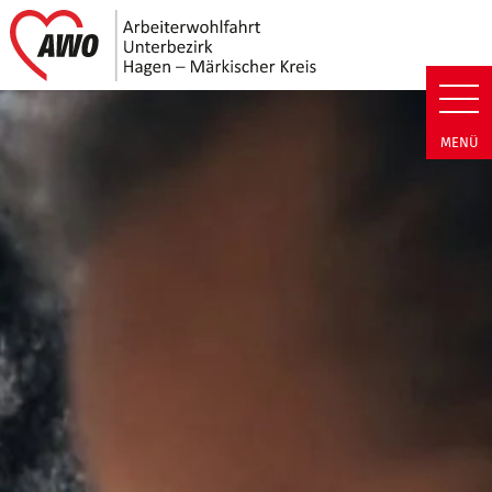
Link zu Home
AWO Unterbezirk Hagen - Märki
MENÜ