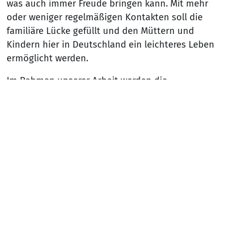
was auch immer Freude bringen kann. Mit mehr
oder weniger regelmäßigen Kontakten soll die
familiäre Lücke gefüllt und den Müttern und
Kindern hier in Deutschland ein leichteres Leben
ermöglicht werden.
Im Rahmen unserer Arbeit werden die
Wunschomas und -opas und Familien (alle aus
Iserlohn/Hemer/Hagen) fachlich begleitet und
Nach
unterstützt. Das Alter spielt hier im Übrigen keine
Rolle! Es gibt weder zu junge noch zu alte
Wunschomas und -opas.
Bei Interesse sind Sie herzlich eingeladen, uns
unverbindlich zu kontaktieren:
Miriam Remmert: 015738387460 oder
miriam.remmert@awo-ha-mk.de