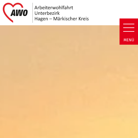
Link zu Home
AWO Unterbezirk Hagen - Märkis
MENÜ