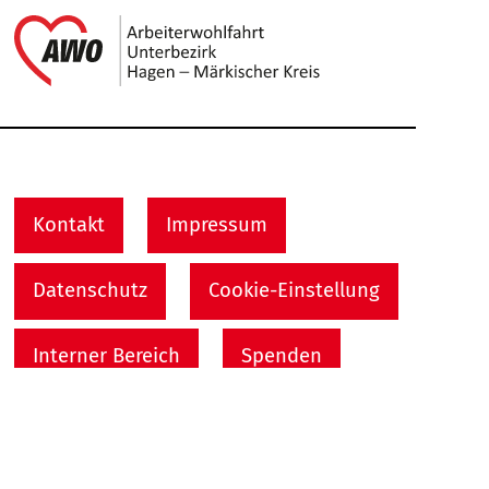
Link zu Home
Service Informationen
Kontakt
Impressum
Datenschutz
Cookie-Einstellung
Interner Bereich
Spenden
Nach
Kontakt